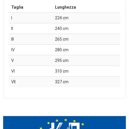
Taglia
Lunghezza
I
224 cm
II
240 cm
III
265 cm
IV
280 cm
V
295 cm
VI
310 cm
VII
327 cm